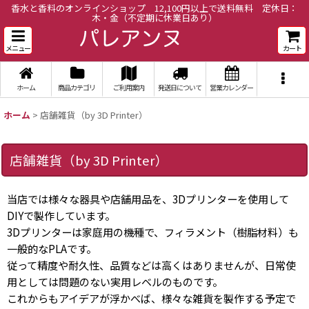
香水と香料のオンラインショップ 12,100円以上で送料無料 定休日：
木・金（不定期に休業日あり）
メニュー
カート
ホーム
商品カテゴリ
ご利用案内
発送日について
営業カレンダー
ホーム
>
店舗雑貨（by 3D Printer）
店舗雑貨（by 3D Printer）
当店では様々な器具や店舗用品を、3Dプリンターを使用して
DIYで製作しています。
3Dプリンターは家庭用の機種で、フィラメント（樹脂材料）も
一般的なPLAです。
従って精度や耐久性、品質などは高くはありませんが、日常使
用としては問題のない実用レベルのものです。
これからもアイデアが浮かべば、様々な雑貨を製作する予定で