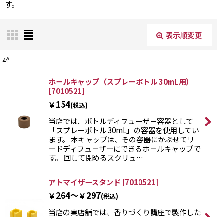
す。
表示順変更
閉じる
4
件
表示数
:
ホールキャップ（スプレーボトル 30mL用）
[
7010521
]
154
￥
(税込)
並び順
:
当店では、ボトルディフューザー容器として
「スプレーボトル 30mL」の容器を使用してい
絞り込む
ます。 本キャップは、その容器にかぶせてリ
ードディフューザーにできるホールキャップで
す。 回して閉めるスクリュ…
アトマイザースタンド
[
7010521
]
264～
297
￥
￥
(税込)
当店の実店舗では、香りづくり講座で製作した