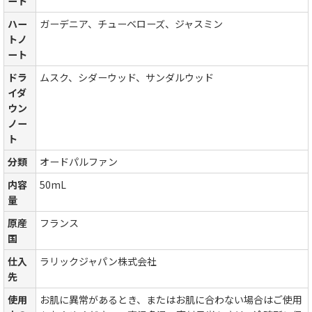
ート
ハー
ガーデニア、チューベローズ、ジャスミン
トノ
ート
ドラ
ムスク、シダーウッド、サンダルウッド
イダ
ウン
ノー
ト
分類
オードパルファン
内容
50mL
量
原産
フランス
国
仕入
ラリックジャパン株式会社
先
使用
お肌に異常があるとき、またはお肌に合わない場合はご使用