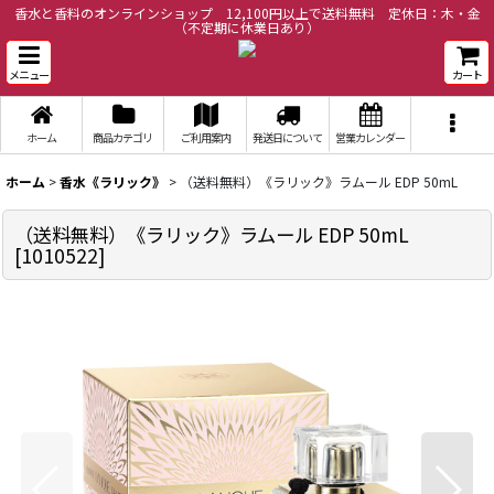
香水と香料のオンラインショップ 12,100円以上で送料無料 定休日：木・金
（不定期に休業日あり）
メニュー
カート
ホーム
商品カテゴリ
ご利用案内
発送日について
営業カレンダー
ホーム
>
香水《ラリック》
>
（送料無料）《ラリック》ラムール EDP 50mL
（送料無料）《ラリック》ラムール EDP 50mL
[
1010522
]