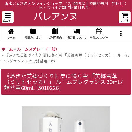
香水と香料のオンラインショップ 12,100円以上で送料無料 定休日：
木・金（不定期に休業日あり）
メニュー
カート
ホーム
商品カテゴリ
ご利用案内
発送日について
営業カレンダー
ホーム
>
ルームスプレー（一般）
>
《あきた美郷づくり》夏に咲く雪 「美郷雪華（ミサトセッカ）」 ルーム
フレグランス 30mL/詰替用60mL
《あきた美郷づくり》夏に咲く雪 「美郷雪華
（ミサトセッカ）」 ルームフレグランス 30mL/
詰替用60mL
[
5010226
]