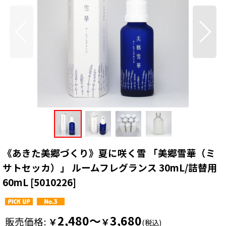
《あきた美郷づくり》夏に咲く雪 「美郷雪華（ミ
サトセッカ）」 ルームフレグランス 30mL/詰替用
60mL
[
5010226
]
2,480～
3,680
販売価格
:
￥
￥
(税込)