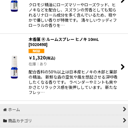
クロモジ精油にローズマリーやローズウッド、ヒ
ノキなどを配合し、スズランの芳香としても知ら
れるリナロール成分を多く含んでいるため、穏や
かで優しい香りが特徴です。 清々しいウッディフ
ローラルの香りを…
木香厘 Ⓡ ルームスプレー ヒノキ 10mL
[
5020498
]
1,320
￥
(税込)
在庫：あり
配合香料の50％以上は日本産ヒノキの木部と葉部
の精油。 新鮮な森の空気や風を想起させる深呼吸
したくなる香りです。 ラベンダーやミントも爽や
かさとリラックス感を後押ししています。 新たな
フレッ…
ホーム
商品カテゴリ