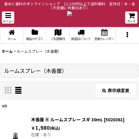
香水と香料のオンラインショップ 12,100円以上で送料無料 定休日：木・金
（不定期に休業日あり）
メニュー
カート
ホーム
商品カテゴリ
ご利用案内
発送日について
営業カレンダー
ホーム
>
ルームスプレー（木香厘）
ルームスプレー（木香厘）
表示順変更
閉じる
4
件
表示数
:
木香厘 Ⓡ ルームスプレー スギ 30mL
[
5020361
]
1,980
￥
(税込)
在庫：あり
並び順
: