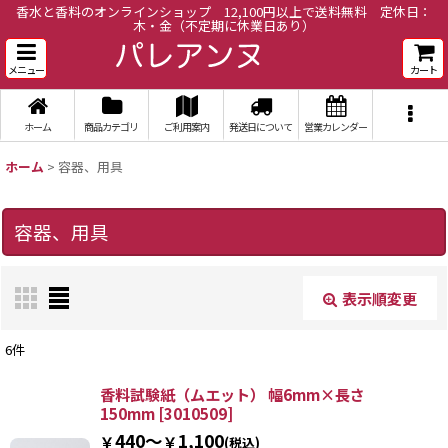
香水と香料のオンラインショップ 12,100円以上で送料無料 定休日：
木・金（不定期に休業日あり）
メニュー
カート
ホーム
商品カテゴリ
ご利用案内
発送日について
営業カレンダー
ホーム
>
容器、用具
容器、用具
表示順変更
閉じる
6
件
表示数
:
香料試験紙（ムエット） 幅6mm×長さ
150mm
[
3010509
]
440～
1,100
￥
￥
(税込)
並び順
: