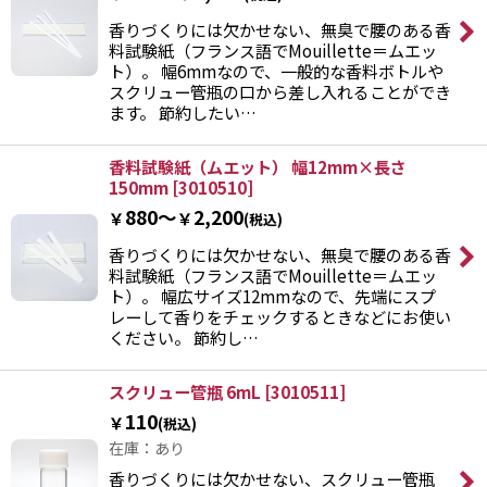
香りづくりには欠かせない、無臭で腰のある香
料試験紙（フランス語でMouillette＝ムエッ
絞り込む
ト）。 幅6mmなので、一般的な香料ボトルや
スクリュー管瓶の口から差し入れることができ
ます。 節約したい…
香料試験紙（ムエット） 幅12mm×長さ
150mm
[
3010510
]
880～
2,200
￥
￥
(税込)
香りづくりには欠かせない、無臭で腰のある香
料試験紙（フランス語でMouillette＝ムエッ
ト）。 幅広サイズ12mmなので、先端にスプ
レーして香りをチェックするときなどにお使い
ください。 節約し…
スクリュー管瓶 6mL
[
3010511
]
110
￥
(税込)
在庫：あり
香りづくりには欠かせない、スクリュー管瓶