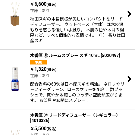
並び順
:
6,600
￥
(税込)
在庫：あり
絞り込む
秋田スギの木目模様が美しいコンパクトなリード
ディフューザー。 ウッドベース（本体）は木の温
もりを感じる優しい手触り。 木肌の色や木目の間
隔など、すべて個性的な表情です。（1） 香りは国
産スギ…
木香厘 Ⓡ ルームスプレー スギ 10mL
[
5020497
]
1,320
￥
(税込)
在庫：あり
配合香料の60％は日本産スギの精油。 ネロリやリ
ーフィーグリーン、ローズマリーを配合。 数プッ
シュで、爽やか＆癒しのウッディ空間が広がりま
す。 お部屋や玄関にスプレー…
木香厘 Ⓡ リードディフューザー（レギュラー）
[
4010336
]
5,500
￥
(税込)