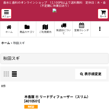
香水と香料のオンラインショップ 12,100円以上で送料無料 定休日：木・金
（不定期に休業日あり）
メニュー
カート
発送日につい
営業カレンダ
ホーム
商品カテゴリ
ご利用案内
て
ー
ホーム
>
秋田スギ
秋田スギ
表示順変更
閉じる
8
件
表示数
:
木香厘 Ⓡ リードディフューザー（スリム）
[
4010501
]