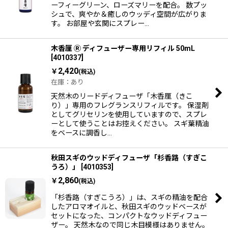
ーフィーグリーン、ローズマリーを配合。 数プッ
シュで、爽やか＆癒しのウッディ空間が広がりま
す。 お部屋や玄関にスプレー…
木香厘 Ⓡ ディフューザー専用リフィル 50mL
[
4010337
]
2,420
￥
(税込)
在庫：あり
天然木のリードディフューザ「木香厘（きこ
り）」専用のフレグランスリフィルです。 保湿剤
としてグリセリンを使用していますので、スプレ
ーとして使うことはお控えください。 スギ葉精油
をベースに調香し…
秋田スギのウッドディフューザ「杉香路（すぎこ
うろ）」
[
4010353
]
2,860
￥
(税込)
「杉香路（すぎこうろ）」は、スギの精油を配合
したアロマオイルと、秋田スギのウッドベースが
セットになった、コンパクトなウッドディフュー
ザー。 天然木なので同じ木目模様はありません。