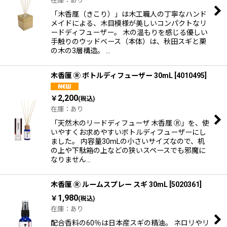
在庫：あり
「木香厘（きこり）」は木工職人の丁寧なハンド
メイドによる、木目模様が美しいコンパクトなリ
ードディフューザー。 木の温もりを感じる優しい
手触りのウッドベース（本体）は、秋田スギと栗
の木の3層構造。 …
木香厘 Ⓡ ボトルディフューザー 30mL
[
4010495
]
2,200
￥
(税込)
在庫：あり
「天然木のリードディフューザ 木香厘 Ⓡ」を、使
いやすくお求めやすいボトルディフューザーにし
ました。 内容量30mLの小さいサイズなので、机
の上や下駄箱の上などの狭いスペースでも邪魔に
なりません…
木香厘 Ⓡ ルームスプレー スギ 30mL
[
5020361
]
1,980
￥
(税込)
在庫：あり
配合香料の60％は日本産スギの精油。 ネロリやリ