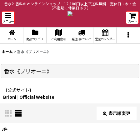
香水と香料のオンラインショップ 12,100円以上で送料無料 定休日：木・金
（不定期に休業日あり）
メニュー
カート
ホーム
商品カテゴリ
ご利用案内
発送日について
営業カレンダー
ホーム
>
香水《ブリオーニ》
香水《ブリオーニ》
〔公式サイト〕
Brioni | Official Website
表示順変更
閉じる
3
件
表示数
: