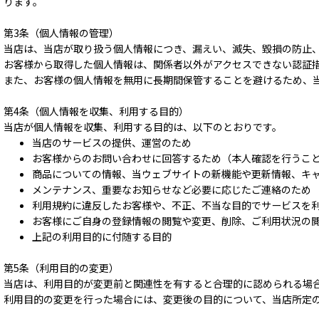
ります。
第3条（個人情報の管理）
当店は、当店が取り扱う個人情報につき、漏えい、滅失、毀損の防止
お客様から取得した個人情報は、関係者以外がアクセスできない認証
また、お客様の個人情報を無用に長期間保管することを避けるため、
第4条（個人情報を収集、利用する目的）
当店が個人情報を収集、利用する目的は、以下のとおりです。
当店のサービスの提供、運営のため
お客様からのお問い合わせに回答するため（本人確認を行うこ
商品についての情報、当ウェブサイトの新機能や更新情報、キ
メンテナンス、重要なお知らせなど必要に応じたご連絡のため
利用規約に違反したお客様や、不正、不当な目的でサービスを
お客様にご自身の登録情報の閲覧や変更、削除、ご利用状況の
上記の利用目的に付随する目的
第5条（利用目的の変更）
当店は、利用目的が変更前と関連性を有すると合理的に認められる場
利用目的の変更を行った場合には、変更後の目的について、当店所定