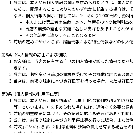
当店は、本人から個人情報の開示を求められたときは、本人に
ただし、開示することにより次のいずれかに該当する場合は、
なお、個人情報の開示に際しては、1件あたり1,000円の手数料
本人または第三者の生命、身体、財産その他の権利利益
当店の業務の適正な実施に著しい支障を及ぼすおそれが
その他法令に違反することとなる場合
前項の定めにかかわらず、履歴情報および特性情報などの個人
第8条（個人情報の訂正および削除）
お客様は、当店の保有する自己の個人情報が誤った情報である
きます。
当店は、お客様から前項の請求を受けてその請求に応じる必要
当店は、前項の規定に基づき訂正等を行った場合、または訂正
第9条（個人情報の利用停止等）
当店は、本人から、個人情報が、利用目的の範囲を超えて取り
等」といいます。）を求められた場合には、遅滞なく必要な調
前項の調査結果に基づき、その請求に応じる必要があると判断
当店は、前項の規定に基づき利用停止等を行った場合、または
前2項にかかわらず、利用停止等に多額の費用を有する場合そ