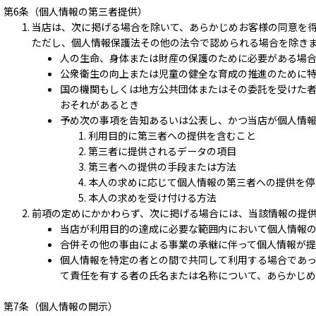
第6条（個人情報の第三者提供）
当店は、次に掲げる場合を除いて、あらかじめお客様の同意を
ただし、個人情報保護法その他の法令で認められる場合を除き
人の生命、身体または財産の保護のために必要がある場合
公衆衛生の向上または児童の健全な育成の推進のために
国の機関もしくは地方公共団体またはその委託を受けた
おそれがあるとき
予め次の事項を告知あるいは公表し、かつ当店が個人情
利用目的に第三者への提供を含むこと
第三者に提供されるデータの項目
第三者への提供の手段または方法
本人の求めに応じて個人情報の第三者への提供を停
本人の求めを受け付ける方法
前項の定めにかかわらず、次に掲げる場合には、当該情報の提
当店が利用目的の達成に必要な範囲内において個人情報
合併その他の事由による事業の承継に伴って個人情報が
個人情報を特定の者との間で共同して利用する場合であ
て責任を有する者の氏名または名称について、あらかじ
第7条（個人情報の開示）