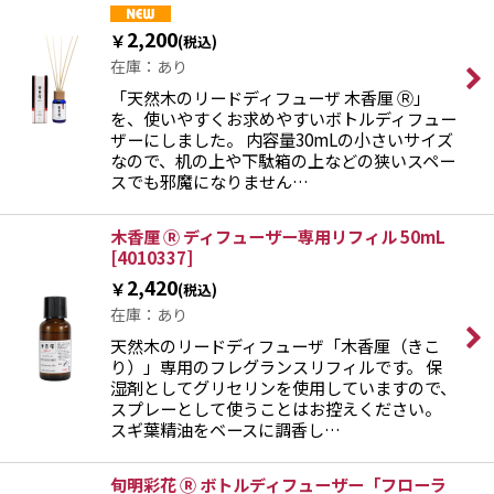
2,200
￥
(税込)
在庫：あり
「天然木のリードディフューザ 木香厘 Ⓡ」
を、使いやすくお求めやすいボトルディフュー
ザーにしました。 内容量30mLの小さいサイズ
なので、机の上や下駄箱の上などの狭いスペー
スでも邪魔になりません…
木香厘 Ⓡ ディフューザー専用リフィル 50mL
[
4010337
]
2,420
￥
(税込)
在庫：あり
天然木のリードディフューザ「木香厘（きこ
り）」専用のフレグランスリフィルです。 保
湿剤としてグリセリンを使用していますので、
スプレーとして使うことはお控えください。
スギ葉精油をベースに調香し…
旬明彩花 Ⓡ ボトルディフューザー「フローラ