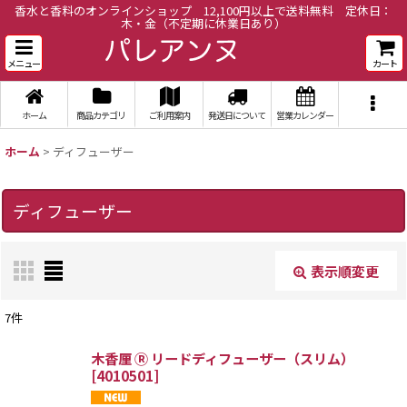
香水と香料のオンラインショップ 12,100円以上で送料無料 定休日：
木・金（不定期に休業日あり）
メニュー
カート
ホーム
商品カテゴリ
ご利用案内
発送日について
営業カレンダー
ホーム
>
ディフューザー
ディフューザー
表示順変更
閉じる
7
件
表示数
:
木香厘 Ⓡ リードディフューザー（スリム）
[
4010501
]
並び順
: