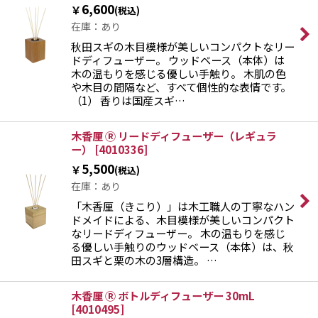
6,600
￥
(税込)
在庫：あり
絞り込む
秋田スギの木目模様が美しいコンパクトなリー
ドディフューザー。 ウッドベース（本体）は
木の温もりを感じる優しい手触り。 木肌の色
や木目の間隔など、すべて個性的な表情です。
（1） 香りは国産スギ…
木香厘 Ⓡ リードディフューザー（レギュラ
ー）
[
4010336
]
5,500
￥
(税込)
在庫：あり
「木香厘（きこり）」は木工職人の丁寧なハン
ドメイドによる、木目模様が美しいコンパクト
なリードディフューザー。 木の温もりを感じ
る優しい手触りのウッドベース（本体）は、秋
田スギと栗の木の3層構造。 …
木香厘 Ⓡ ボトルディフューザー 30mL
[
4010495
]