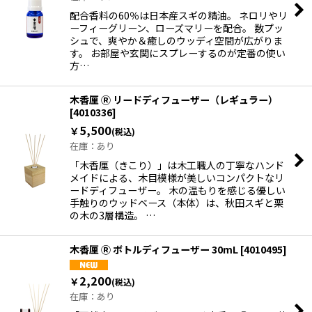
配合香料の60％は日本産スギの精油。 ネロリやリ
ーフィーグリーン、ローズマリーを配合。 数プッ
シュで、爽やか＆癒しのウッディ空間が広がりま
す。 お部屋や玄関にスプレーするのが定番の使い
方…
木香厘 Ⓡ リードディフューザー（レギュラー）
[
4010336
]
5,500
￥
(税込)
在庫：あり
「木香厘（きこり）」は木工職人の丁寧なハンド
メイドによる、木目模様が美しいコンパクトなリ
ードディフューザー。 木の温もりを感じる優しい
手触りのウッドベース（本体）は、秋田スギと栗
の木の3層構造。 …
木香厘 Ⓡ ボトルディフューザー 30mL
[
4010495
]
2,200
￥
(税込)
在庫：あり