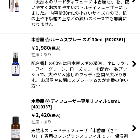
「天然木のリードディフューザ 木香厘 Ⓡ」を、使
いやすくお求めやすいボトルディフューザーにし
ました。 内容量30mLの小さいサイズなので、机
の上や下駄箱の上などの狭いスペースでも邪魔に
なりません…
木香厘 Ⓡ ルームスプレー スギ 30mL
[
5020361
]
1,980
￥
(税込)
在庫：あり
配合香料の60％は日本産スギの精油。 ネロリやリ
ーフィーグリーン、ローズマリーを配合。 数プッ
シュで、爽やか＆癒しのウッディ空間が広がりま
す。 お部屋や玄関にスプレーするのが定番の使い
方…
木香厘 Ⓡ ディフューザー専用リフィル 50mL
[
4010337
]
2,420
￥
(税込)
在庫：あり
天然木のリードディフューザ「木香厘（きこ
り）」専用のフレグランスリフィルです。 保湿剤