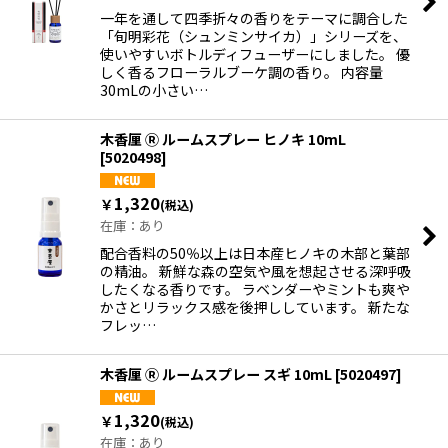
一年を通して四季折々の香りをテーマに調合した
「旬明彩花（シュンミンサイカ）」シリーズを、
使いやすいボトルディフューザーにしました。 優
しく香るフローラルブーケ調の香り。 内容量
30mLの小さい…
木香厘 Ⓡ ルームスプレー ヒノキ 10mL
[
5020498
]
1,320
￥
(税込)
在庫：あり
配合香料の50％以上は日本産ヒノキの木部と葉部
の精油。 新鮮な森の空気や風を想起させる深呼吸
したくなる香りです。 ラベンダーやミントも爽や
かさとリラックス感を後押ししています。 新たな
フレッ…
木香厘 Ⓡ ルームスプレー スギ 10mL
[
5020497
]
1,320
￥
(税込)
在庫：あり