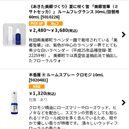
《あきた美郷づくり》夏に咲く雪 「美郷雪華（ミ
サトセッカ）」 ルームフレグランス 30mL/詰替用
60mL
[
5010226
]
2,480～
3,680
￥
￥
(税込)
秋田県美郷町ラベンダー園で栽培されている「美
郷雪華」は、紫色が中心のラベンダー界でとても
希少な白いラベンダー（平成25年品種登録-第
22259号）。 美郷町では真空低温抽出法で抽出し
たフローラルウォ…
木香厘 Ⓡ ルームスプレー クロモジ 10mL
[
5020481
]
1,320
￥
(税込)
在庫：あり
クロモジ精油にローズマリーやローズウッド、ヒ
ノキなどを配合し、スズランの芳香としても知ら
れるリナロール成分を多く含んでいるため、穏や
かで優しい香りが特徴です。 清々しいウッディフ
ローラルの香りを…