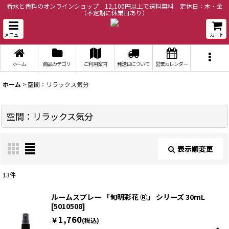
香水と香料のオンラインショップ 12,100円以上で送料無料 定休日：木・金
（不定期に休業日あり）
メニュー
カート
ホーム
商品カテゴリ
ご利用案内
発送日について
営業カレンダー
ホーム
>
空間：リラックス気分
空間：リラックス気分
表示順変更
閉じる
13
件
表示数
:
ルームスプレー 「旬明彩花 Ⓡ」 シリーズ 30mL
[
5010508
]
1,760
￥
(税込)
並び順
: