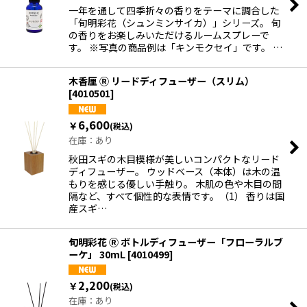
一年を通して四季折々の香りをテーマに調合した
「旬明彩花（シュンミンサイカ）」シリーズ。 旬
絞り込む
の香りをお楽しみいただけるルームスプレーで
す。 ※写真の商品例は「キンモクセイ」です。 …
木香厘 Ⓡ リードディフューザー（スリム）
[
4010501
]
6,600
￥
(税込)
在庫：あり
秋田スギの木目模様が美しいコンパクトなリード
ディフューザー。 ウッドベース（本体）は木の温
もりを感じる優しい手触り。 木肌の色や木目の間
隔など、すべて個性的な表情です。（1） 香りは国
産スギ…
旬明彩花 Ⓡ ボトルディフューザー「フローラルブ
ーケ」 30mL
[
4010499
]
2,200
￥
(税込)
在庫：あり