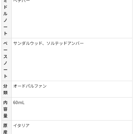
ミ
ベチバー
ド
ル
ノ
ー
ト
ベ
サンダルウッド、ソルテッドアンバー
ー
ス
ノ
ー
ト
分
オードパルファン
類
内
60mL
容
量
原
イタリア
産