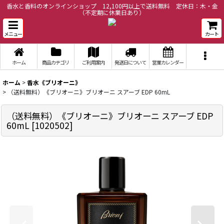
香水と香料のオンラインショップ 12,100円以上で送料無料 定休日：木・金
（不定期に休業日あり）
メニュー
カート
ホーム
商品カテゴリ
ご利用案内
発送日について
営業カレンダー
ホーム
>
香水《ブリオーニ》
>
（送料無料）《ブリオーニ》ブリオーニ スアーブ EDP 60mL
（送料無料）《ブリオーニ》ブリオーニ スアーブ EDP
60mL
[
1020502
]