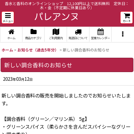
香水と香料のオンラインショップ 12,100円以上で送料無料 定休日：
木・金（不定期に休業日あり）
メニュー
カート
ホーム
商品カテゴリ
ご利用案内
発送日について
営業カレンダー
ホーム
>
お知らせ（過去5年分）
>
新しい調合香料のお知らせ
新しい調合香料のお知らせ
2023
03
12
年
月
日
新しい調合香料の販売を開始しましたのでお知らせいたしま
す。
【調合香料（グリーン／マリン系） 5g】
・グリーンスパイス（柔らかさを含んだスパイシーなグリー