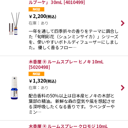
ルブーケ」 30mL
[
4010499
]
2,200
￥
(税込)
在庫：あり
一年を通して四季折々の香りをテーマに調合し
た「旬明彩花（シュンミンサイカ）」シリーズ
を、使いやすいボトルディフューザーにしまし
た。 優しく香るフロー…
木香厘 Ⓡ ルームスプレー ヒノキ 10mL
[
5020498
]
1,320
￥
(税込)
在庫：あり
配合香料の50％以上は日本産ヒノキの木部と
葉部の精油。 新鮮な森の空気や風を想起させ
る深呼吸したくなる香りです。 ラベンダーや
ミン…
木香厘 Ⓡ ルームスプレー クロモジ 10mL