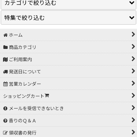
カテゴリで絞り込む
特集で絞り込む
香水《ラリック》
香水《ブリオーニ》
ホーム
当店オリジナル商品
商品カテゴリ
香水《100BON（ソンボン）》
木香厘（きこり）
ご利用案内
香水《パルファン・ロジーヌ パリ》
秋田スギ
発送日について
調合香料（5g）
ブルガリアンローズ
営業カレンダー
調合香料（20g）
天然成分
ショッピングカート
調合香料（大量）
空間：リラックス気分
メールを受信できないとき
調合香料（香りサンプル）
空間：リフレッシュ気分
香りのＱ＆Ａ
天然香料
空間：優しい気分
領収書の発行