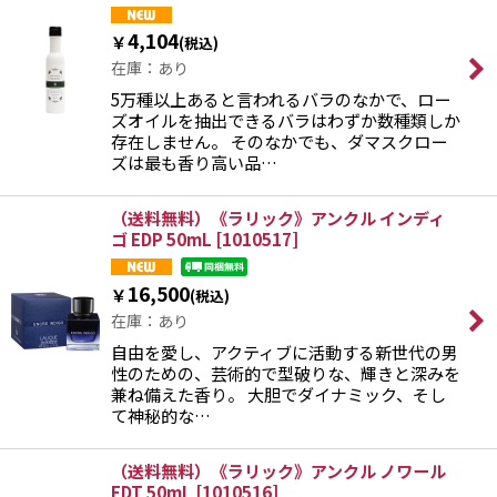
4,104
￥
(税込)
在庫：あり
5万種以上あると言われるバラのなかで、ロー
ズオイルを抽出できるバラはわずか数種類しか
存在しません。 そのなかでも、ダマスクロー
ズは最も香り高い品…
（送料無料）《ラリック》アンクル インディ
ゴ EDP 50mL
[
1010517
]
16,500
￥
(税込)
在庫：あり
自由を愛し、アクティブに活動する新世代の男
性のための、芸術的で型破りな、輝きと深みを
兼ね備えた香り。 大胆でダイナミック、そし
て神秘的な…
（送料無料）《ラリック》アンクル ノワール
EDT 50mL
[
1010516
]