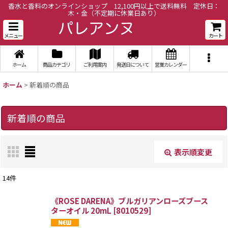
香水と香料のオンラインショップ 12,100円以上で送料無料 定休日：
木・金（不定期に休業日あり）
メニュー
カート
ホーム
商品カテゴリ
ご利用案内
発送日について
営業カレンダー
ホーム
>
新着順の商品
新着順の商品
表示順変更
閉じる
14
件
表示数
:
《ROSE DARENA》ブルガリアンローズブース
ターオイル 20mL
[
8010529
]
並び順
: