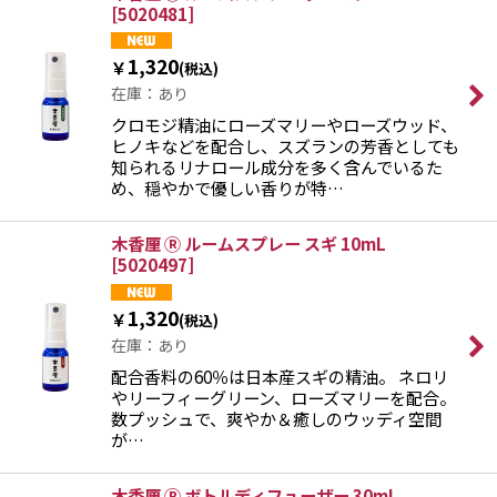
[
5020481
]
1,320
￥
(税込)
在庫：あり
クロモジ精油にローズマリーやローズウッド、
ヒノキなどを配合し、スズランの芳香としても
知られるリナロール成分を多く含んでいるた
め、穏やかで優しい香りが特…
木香厘 Ⓡ ルームスプレー スギ 10mL
[
5020497
]
1,320
￥
(税込)
在庫：あり
配合香料の60％は日本産スギの精油。 ネロリ
やリーフィーグリーン、ローズマリーを配合。
数プッシュで、爽やか＆癒しのウッディ空間
が…
木香厘 Ⓡ ボトルディフューザー 30mL