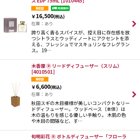
ス EDP 75mL
[
1010445
]
16,500
￥
(税込)
在庫：あり
誇り高く香るスパイスが、控え目に存在感を放
つシトラスとウッディノートにアクセントを添
える、フレッシュでマスキュリンなフレグラン
ス。 19…
木香厘 Ⓡ リードディフューザー（スリム）
[
4010501
]
6,600
￥
(税込)
在庫：あり
秋田スギの木目模様が美しいコンパクトなリー
ドディフューザー。 ウッドベース（本体）は
木の温もりを感じる優しい手触り。 木肌の色
や木目の間隔など、す…
旬明彩花 Ⓡ ボトルディフューザー「フローラ